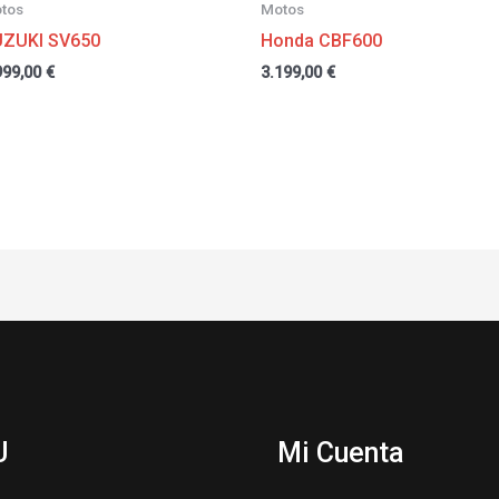
tos
Motos
UZUKI SV650
Honda CBF600
999,00
€
3.199,00
€
U
Mi Cuenta