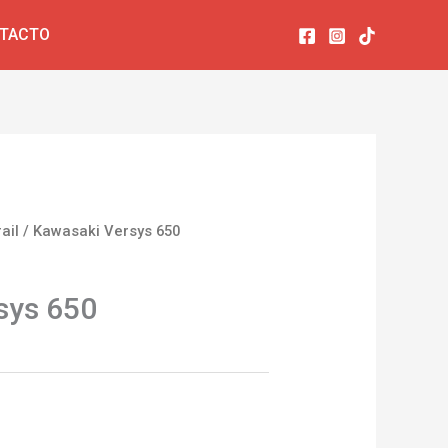
TACTO
rail
/ Kawasaki Versys 650
sys 650