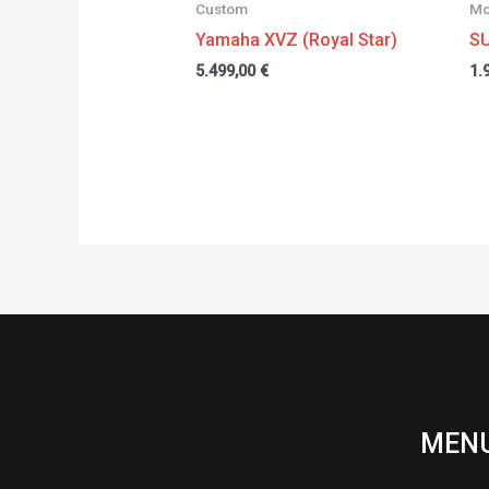
Custom
Mo
Yamaha XVZ (Royal Star)
S
5.499,00
€
1.
MEN